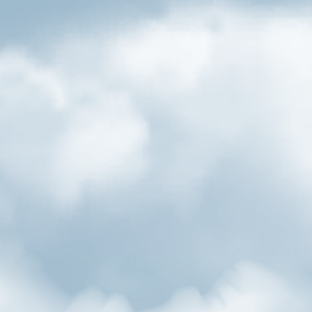
Unser Münchner Dunkel ist ein untergäriges Bier mit
Charakter. Es reift in aller Ruhe und entfaltet dabei süße
Röstmalznoten und einen unverwechselbar vollmundigen
Geschmack. Ein Geheimtipp, den man gerne weitergeben
darf.
Farbe
dunkles Kastanienbraun mit einer
opalisierenden Trübung
Aromatik
herbfeine Hopfenaromatik, leicht süße
Röstmalznote von Karamell, gebrannten
Nüssen und kandierten Früchten, ein
vollmundiger urtypischer Trinkgenuss