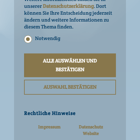
Getränken findest, bitten wir dich, dein
unserer
Datenschutzerklärung
. Dort
Alter zu bestätigen.
können Sie Ihre Entscheidung jederzeit
ZUTATEN
ändern und weitere Informationen zu
Bist du mindestens 16 Jahre alt?
diesem Thema finden.
JA
NEIN
NÄHRWERTANGABEN
Notwendig
Statistik
|
Deutsch
Englisch
Marketing
ALLE AUSWÄHLEN UND
Andere trinken auch
Rechtliche Hinweise
BESTÄTIGEN
Details anzeigen
Impressum
AUSWAHL BESTÄTIGEN
Nutzungsbedingungen
Datenschutz Website
Datenschutz Social Media
Netiquette Social Media
Rechtliche Hinweise
Impressum
Datenschutz
Website