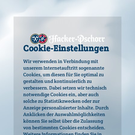
Stammwürze
12,7 °P
Alkohol
5,0 % vol
Cookie-Einstellungen
Energie pro 100 ml
174 kJ / 42 kcal
Wir verwenden in Verbindung mit
unserem Internetauftritt sogenannte
erlesener Hopfen
Cookies, um diesen für Sie optimal zu
Hallertauer Tradition
gestalten und kontinuierlich zu
verbessern. Dabei setzen wir technisch
Willkommen bei
notwendige Cookies ein, aber auch
Hacker-Pschorr!
solche zu Statistikzwecken oder zur
Passt perfekt zu:
Anzeige personalisierter Inhalte. Durch
Hacker-Pschorr setzt sich für einen
Anklicken der Auswahlmöglichkeiten
verantwortungsbewussten Umgang mit
Dunkle Speisen wie Wildgerichte oder kräftig gewürzte
können Sie selbst über die Zulassung
Alkohol ein. Da du auf den folgenden
Fleischsorten passen am besten zum ursprünglichen
von bestimmten Cookies entscheiden.
Seiten Informationen zu alkoholhaltigen
Charakter des Hacker-Pschorr Münchner-Dunkel.
Weitere Informationen finden Sie in