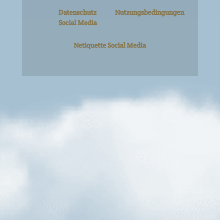
Datenschutz
Nutzungsbedingungen
Social Media
Netiquette Social Media
Kellerbier
#himmelderbayern