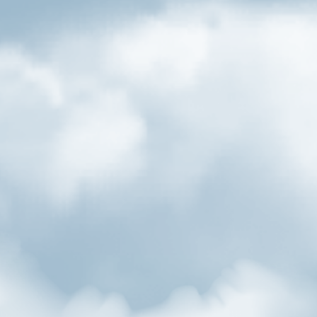
Seit Jahrhunderten wird in München eine Bierspezialität
gebraut, die den Charakter der bayrischen Hauptstadt in
Hopfen und Malz übersetzt: das Münchner Hell. Weich und
malzig, edel gehopft und himmlisch wie die Frauenkirche.
Mehr München hat nicht in die Flasche gepasst.
Farbe
helles Goldgelb
Aromatik
dezente, feinherbe Hopfennote, leicht malzig
mit einer angenehm leichten Hefeblume,
ausgewogenes mildes und süffiges
Trinkerlebnis
Stammwürze