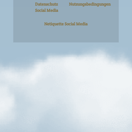
Datenschutz
Nutzungsbedingungen
Social Media
Netiquette Social Media
Hell Naturtrüb Alkoholfrei
#himmelderbayern