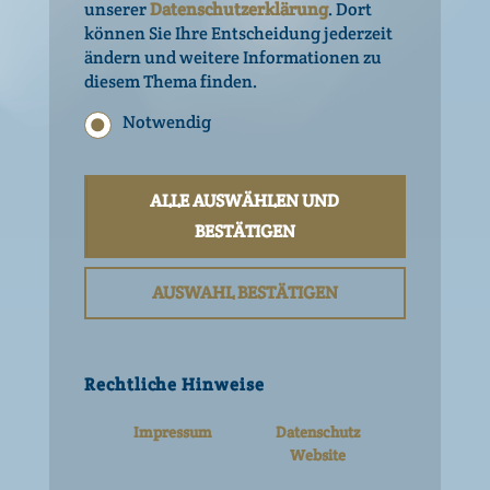
unserer
Datenschutzerklärung
. Dort
Alter zu bestätigen.
können Sie Ihre Entscheidung jederzeit
ZUTATEN
ändern und weitere Informationen zu
Bist du mindestens 16 Jahre alt?
diesem Thema finden.
NÄHRWERTANGABEN
JA
NEIN
Notwendig
Statistik
|
Deutsch
Englisch
Marketing
ALLE AUSWÄHLEN UND
Andere trinken auch
Rechtliche Hinweise
BESTÄTIGEN
Details anzeigen
Impressum
AUSWAHL BESTÄTIGEN
Nutzungsbedingungen
Datenschutz Website
Datenschutz Social Media
Netiquette Social Media
Rechtliche Hinweise
Impressum
Datenschutz
Website