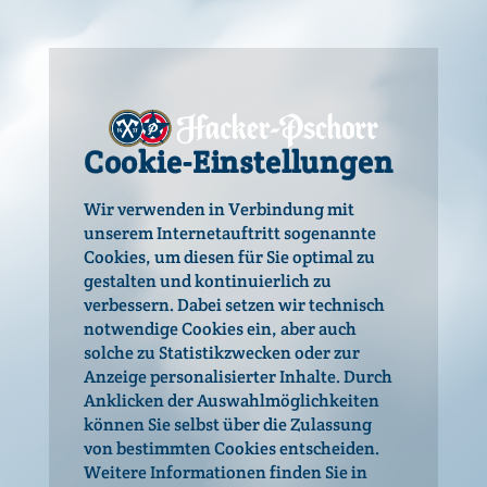
11,5 °P
Alkohol
5,0 % vol
Energie pro 100 ml
Cookie-Einstellungen
162 kJ / 39 kcal
Wir verwenden in Verbindung mit
erlesener Hopfen
unserem Internetauftritt sogenannte
Hallertauer Tradition
Cookies, um diesen für Sie optimal zu
gestalten und kontinuierlich zu
verbessern. Dabei setzen wir technisch
Willkommen bei
notwendige Cookies ein, aber auch
Hacker-Pschorr!
solche zu Statistikzwecken oder zur
Passt perfekt zu:
Anzeige personalisierter Inhalte. Durch
Hacker-Pschorr setzt sich für einen
Anklicken der Auswahlmöglichkeiten
Wir empfehlen vor allem regionale Spezialitäten. Alle, die’s
verantwortungsbewussten Umgang mit
können Sie selbst über die Zulassung
leichter mögen, sollten unbedingt frische Fischgerichte zu
Alkohol ein. Da du auf den folgenden
von bestimmten Cookies entscheiden.
diesem exklusiven Trinkvergnügen probieren.
Seiten Informationen zu alkoholhaltigen
Weitere Informationen finden Sie in
Getränken findest, bitten wir dich, dein