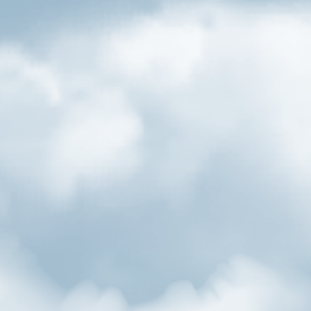
Unsere zünftige Wiesn-Spezialität. Leuchtend wie heller
bernstein – markant-süffig im Geschmack. Unser Hacker-
Pschorr Oktoberfest Bier - ein Bier mit markantem,
eigenständigem Charakter und trotzdem angenehm mild
und süffig.
Farbe
heller-bernstein
Aromatik
kräftig malzaromatisch, Aromen von Honig
und hellem Karamell, mit einer kräftigen
aber nicht aufdringlichen Hopfennote, jeder
Schluck ein Fest
Stammwürze