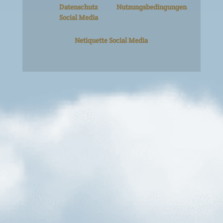
Datenschutz
Nutzungsbedingungen
Social Media
Netiquette Social Media
Kellerbier
#himmelderbayern