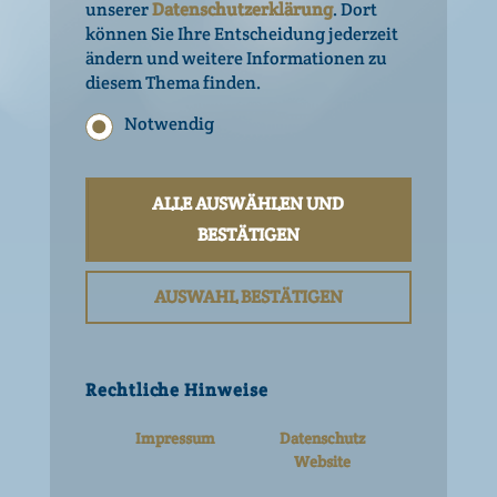
unserer
Datenschutzerklärung
. Dort
Alter zu bestätigen.
können Sie Ihre Entscheidung jederzeit
ZUTATEN
ändern und weitere Informationen zu
Bist du mindestens 16 Jahre alt?
diesem Thema finden.
NÄHRWERTANGABEN
JA
NEIN
Notwendig
Statistik
|
Deutsch
Englisch
Marketing
ALLE AUSWÄHLEN UND
Andere trinken auch
Rechtliche Hinweise
BESTÄTIGEN
Details anzeigen
Impressum
AUSWAHL BESTÄTIGEN
Nutzungsbedingungen
Datenschutz Website
Datenschutz Social Media
Netiquette Social Media
Rechtliche Hinweise
Impressum
Datenschutz
Website