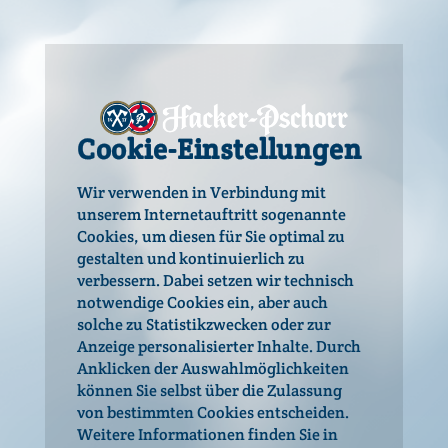
13,7 °P
Alkohol
6 % vol
Energie pro 100 ml
Cookie-Einstellungen
187 kJ / 46 kcal
Wir verwenden in Verbindung mit
erlesener Hopfen
unserem Internetauftritt sogenannte
Tradition, Herkules
Cookies, um diesen für Sie optimal zu
gestalten und kontinuierlich zu
verbessern. Dabei setzen wir technisch
Willkommen bei
notwendige Cookies ein, aber auch
Hacker-Pschorr!
solche zu Statistikzwecken oder zur
Passt perfekt zu:
Anzeige personalisierter Inhalte. Durch
Hacker-Pschorr setzt sich für einen
Anklicken der Auswahlmöglichkeiten
Was könnte zu unserem Oktoberfest Bier besser passen, als
verantwortungsbewussten Umgang mit
können Sie selbst über die Zulassung
die Oktoberfest Klassiker: Hendl vom Grill, Kalbshaxerl,
Alkohol ein. Da du auf den folgenden
von bestimmten Cookies entscheiden.
Ochsenbraten, Brotzeitteller oder Kaiserschmarrn.
Seiten Informationen zu alkoholhaltigen
Weitere Informationen finden Sie in
Getränken findest, bitten wir dich, dein