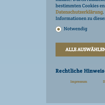
bestimmten Cookies ent
Datenschutzerklärung
.
JA
Informationen zu dies
|
Notwendig
Deutsch
Englisch
Rechtliche Hinweise
ALLE AUSWÄHLEN
|
Impressum
Nutzung
|
Datenschutz Website
Rechtliche Hinweis
Datenschutz Social Med
Netiquette Social Medi
Impressum
D