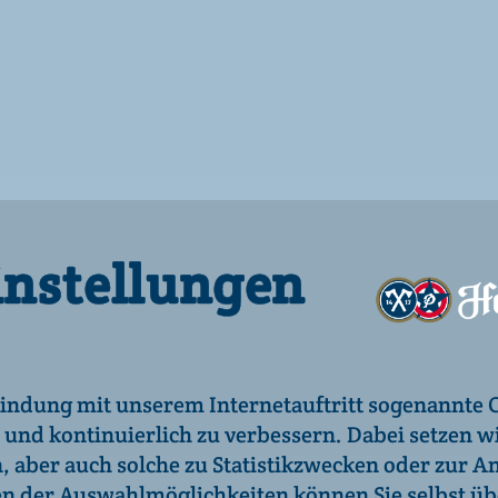
zu eine
En
e
Hall
instellungen
en bei Hacker-Psch
Andere trinken auc
ich für einen verantwortungsbewussten Umgang mi
ndung mit unserem Internetauftritt sogenannte C
n Informationen zu alkoholhaltigen Getränken find
n und kontinuierlich zu verbessern. Dabei setzen w
.
 aber auch solche zu Statistikzwecken oder zur An
en der Auswahlmöglichkeiten können Sie selbst üb
hre alt?