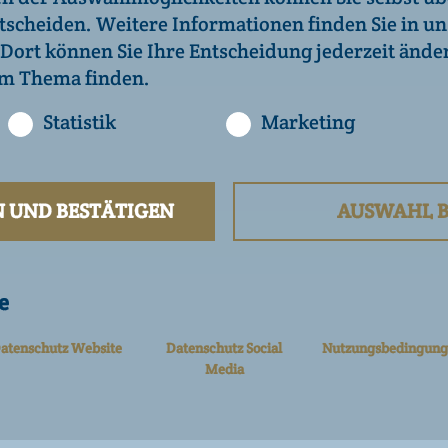
scheiden. Weitere Informationen finden Sie in un
 Dort können Sie Ihre Entscheidung jederzeit ände
NEIN
em Thema finden.
Statistik
Marketing
 UND BESTÄTIGEN
AUSWAHL B
|
sbedingungen
|
e
ia
a
atenschutz Website
Datenschutz Social
Nutzungsbedingung
Media